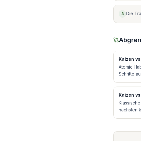
Die Tr
3
Abgren
Kaizen
vs
Atomic Hab
Schritte a
Kaizen
vs
Klassische
nächsten k