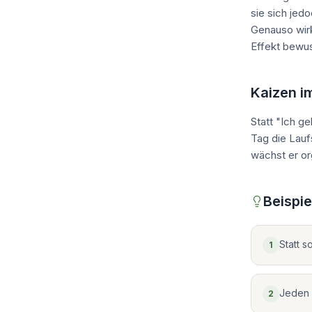
sie sich jed
Genauso wirk
Effekt bewus
Kaizen i
Statt "Ich g
Tag die Laufs
wächst er or
Beispie
Statt s
1
Jeden 
2