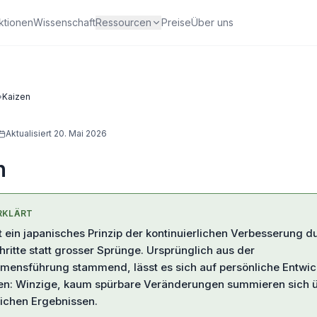
ktionen
Wissenschaft
Ressourcen
Preise
Über uns
›
Kaizen
Aktualisiert
20. Mai 2026
n
RKLÄRT
t ein japanisches Prinzip der kontinuierlichen Verbesserung d
hritte statt grosser Sprünge. Ursprünglich aus der
mensführung stammend, lässt es sich auf persönliche Entwic
en: Winzige, kaum spürbare Veränderungen summieren sich ü
lichen Ergebnissen.