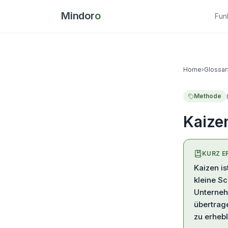
Mindor
o
Fun
Home
›
Glossar
Methode
Kaize
KURZ E
Kaizen is
kleine Sc
Unterneh
übertrag
zu erheb