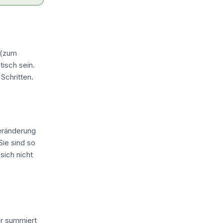
 (zum
isch sein.
Schritten.
Veränderung
Sie sind so
sich nicht
hr summiert