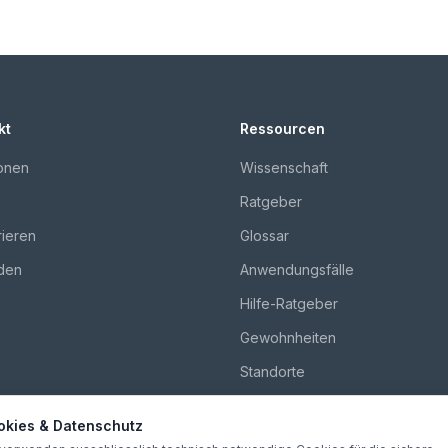
kt
Ressourcen
onen
Wissenschaft
Ratgeber
rieren
Glossar
den
Anwendungsfälle
Hilfe-Ratgeber
Gewohnheiten
Standorte
Vergleiche
okies & Datenschutz
Über uns