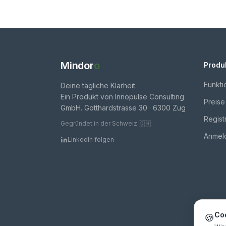
Mindor
o
Produ
Funkti
Deine tägliche Klarheit.
Ein Produkt von Innopulse Consulting
Preise
GmbH. Gotthardstrasse 30 · 6300 Zug
Regist
Gegründet in der Schweiz 🇨🇭
Anmel
LinkedIn folgen
Co
🍪