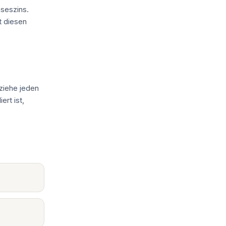
seszins.
t diesen
 ziehe jeden
ert ist,