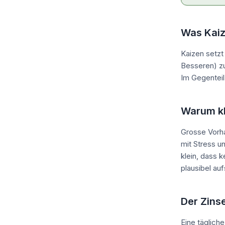
Was Kaiz
Kaizen setzt
Besseren) zu
Im Gegenteil
Warum kl
Grosse Vorha
mit Stress u
klein, dass k
plausibel au
Der Zins
Eine täglich