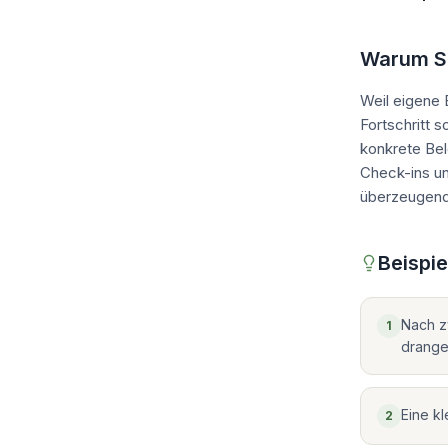
Warum Sic
Weil eigene 
Fortschritt 
konkrete Bel
Check-ins un
überzeugend
Beispie
Nach z
1
drange
Eine k
2