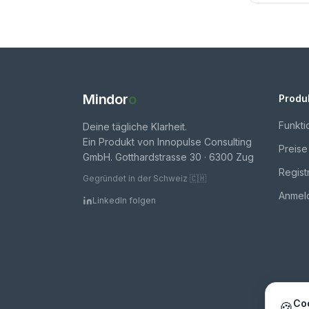
Mindor
o
Produ
Funkti
Deine tägliche Klarheit.
Ein Produkt von Innopulse Consulting
Preise
GmbH. Gotthardstrasse 30 · 6300 Zug
Regist
Gegründet in der Schweiz 🇨🇭
Anmel
LinkedIn folgen
Co
🍪