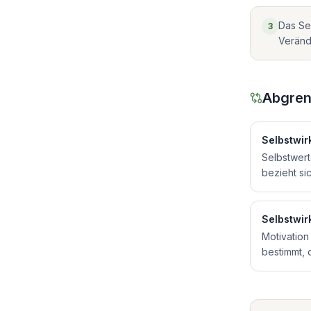
Das Seh
3
Veränd
Abgren
Selbstwir
Selbstwert
bezieht si
Selbstwir
Motivation
bestimmt, 