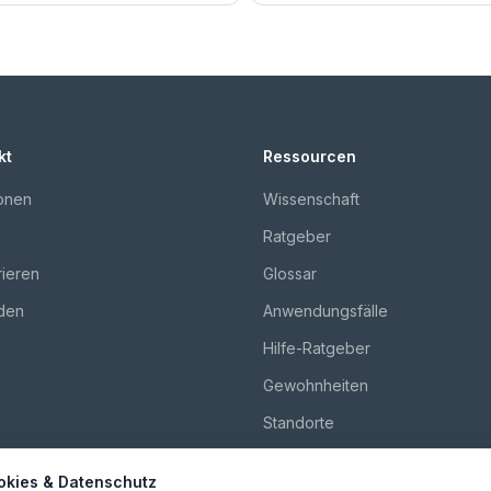
kt
Ressourcen
onen
Wissenschaft
Ratgeber
rieren
Glossar
den
Anwendungsfälle
Hilfe-Ratgeber
Gewohnheiten
Standorte
Vergleiche
okies & Datenschutz