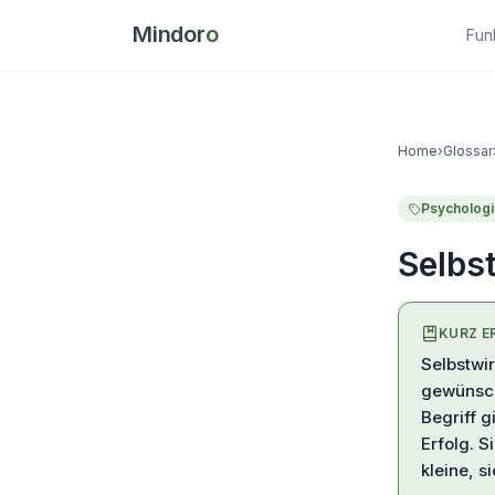
Mindor
o
Fun
Home
›
Glossar
Psycholog
Selbs
KURZ E
Selbstwi
gewünsch
Begriff g
Erfolg. 
kleine, s