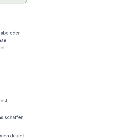
gabe oder
ese
el
lbst
s schaffen.
onen deutet.