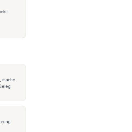
enlos.
e, mache
 Beleg
ahrung