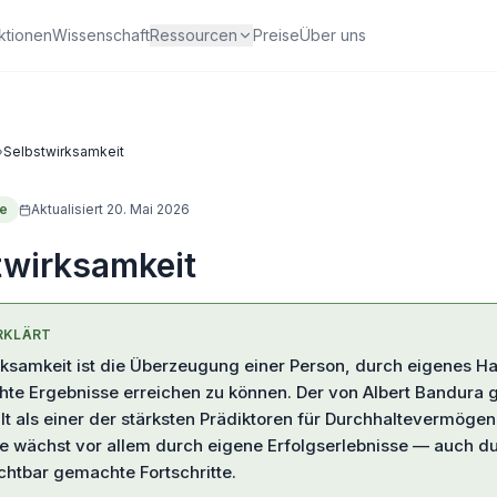
ktionen
Wissenschaft
Ressourcen
Preise
Über uns
›
Selbstwirksamkeit
ie
Aktualisiert
20. Mai 2026
twirksamkeit
RKLÄRT
rksamkeit ist die Überzeugung einer Person, durch eigenes H
te Ergebnisse erreichen zu können. Der von Albert Bandura 
ilt als einer der stärksten Prädiktoren für Durchhaltevermöge
Sie wächst vor allem durch eigene Erfolgserlebnisse — auch d
ichtbar gemachte Fortschritte.