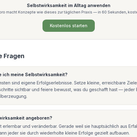
Selbstwirksamkeit
im Alltag anwenden
ro macht Konzepte wie dieses zur täglichen Praxis — in 60 Sekunden, kost
Kostenlos starten
e Fragen
e ich meine Selbstwirksamkeit?
sten sind eigene Erfolgserlebnisse. Setze kleine, erreichbare Ziel
schritte sichtbar und feiere bewusst, was du geschafft hast — jeder
 Überzeugung.
twirksamkeit angeboren?
ist erlernbar und veränderbar. Gerade weil sie hauptsächlich aus Erf
kann jeder sie durch wiederholte kleine Erfolge gezielt aufbauen.