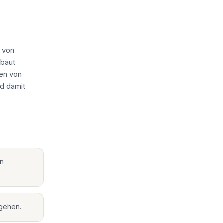
n von
 baut
ten von
nd damit
nn
ugehen.