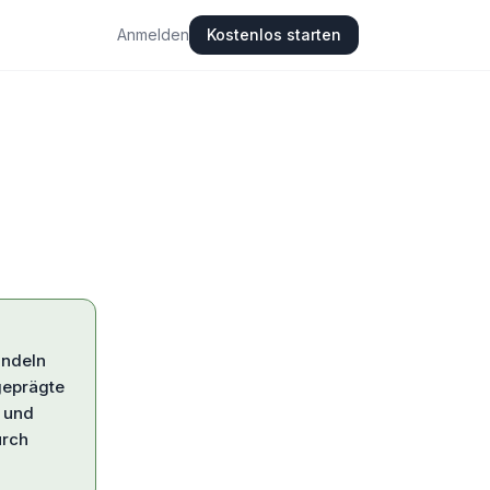
Anmelden
Kostenlos starten
andeln
geprägte
n und
urch