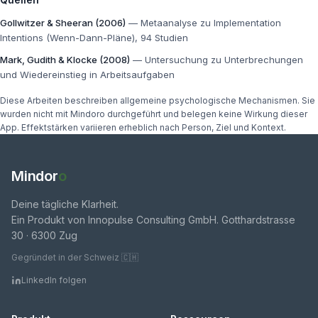
Gollwitzer & Sheeran (2006)
—
Metaanalyse zu Implementation
Intentions (Wenn-Dann-Pläne), 94 Studien
Mark, Gudith & Klocke (2008)
—
Untersuchung zu Unterbrechungen
und Wiedereinstieg in Arbeitsaufgaben
Diese Arbeiten beschreiben allgemeine psychologische Mechanismen. Sie
wurden nicht mit Mindoro durchgeführt und belegen keine Wirkung dieser
App. Effektstärken variieren erheblich nach Person, Ziel und Kontext.
Mindor
o
Deine tägliche Klarheit.
Ein Produkt von Innopulse Consulting GmbH. Gotthardstrasse
30 · 6300 Zug
Gegründet in der Schweiz 🇨🇭
LinkedIn folgen