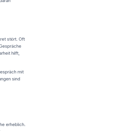
 daran
et stört. Oft
e Gespräche
eit hilft,
Gespräch mit
ungen sind
e erheblich.