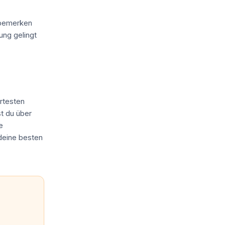
 bemerken
ung gelingt
rtesten
st du über
e
deine besten