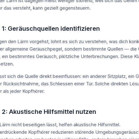
er Lärm ist dagegen meist weniger störend, weil sich das Gehirn
 das versteht, kann gezielt gegensteuern.
 1: Geräuschquellen identifizieren
en den Lärm vorgehst, lohnt es sich zu verstehen, was dich konkr
 der allgemeine Geräuschpegel, sondern bestimmte Quellen — di
, ein bestimmtes Geräusch, plötzliche Unterbrechungen. Diese Klarh
setzen.
st sich die Quelle direkt beeinflussen: ein anderer Sitzplatz, ein 
r Rücksichtnahme, das Schliessen einer Tür. Solche direkten Lös
r als jeder Kopfhörer.
 2: Akustische Hilfsmittel nutzen
ärm nicht beseitigen lässt, helfen akustische Hilfsmittel.
erdrückende Kopfhörer reduzieren störende Umgebungsgeräusch