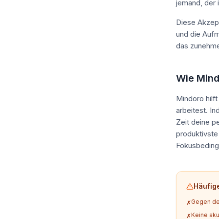
jemand, der i
Diese Akzep
und die Aufm
das zunehme
Wie Mind
Mindoro hilf
arbeitest. I
Zeit deine p
produktivste
Fokusbeding
Häufig
Gegen de
✗
Keine aku
✗