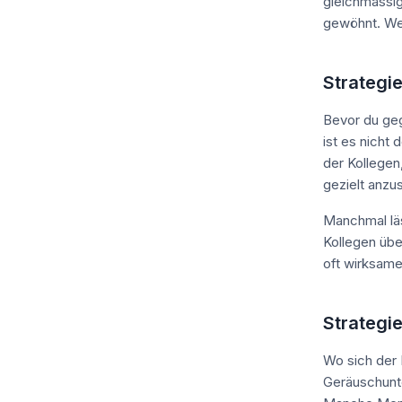
gleichmässig
gewöhnt. Wer
Strategie
Bevor du geg
ist es nicht
der Kollegen
gezielt anzu
Manchmal läs
Kollegen übe
oft wirksame
Strategie
Wo sich der L
Geräuschunt