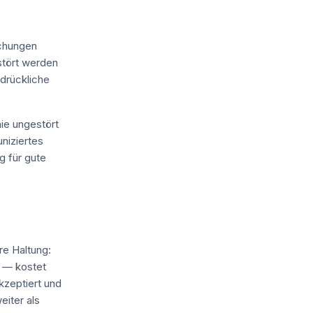
echungen
estört werden
drückliche
nie ungestört
uniziertes
g für gute
re Haltung:
 — kostet
kzeptiert und
iter als