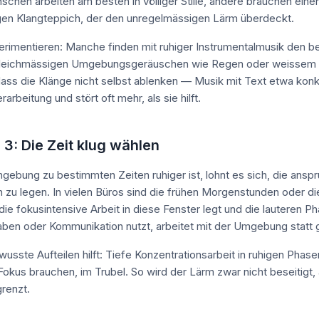
hen arbeiten am besten in völliger Stille, andere brauchen eine
gen Klangteppich, der den unregelmässigen Lärm überdeckt.
xperimentieren: Manche finden mit ruhiger Instrumentalmusik den b
gleichmässigen Umgebungsgeräuschen wie Regen oder weissem
 dass die Klänge nicht selbst ablenken — Musik mit Text etwa konku
arbeitung und stört oft mehr, als sie hilft.
 3: Die Zeit klug wählen
ebung zu bestimmten Zeiten ruhiger ist, lohnt es sich, die anspr
in zu legen. In vielen Büros sind die frühen Morgenstunden oder di
die fokusintensive Arbeit in diese Fenster legt und die lauteren P
ben oder Kommunikation nutzt, arbeitet mit der Umgebung statt 
usste Aufteilen hilft: Tiefe Konzentrationsarbeit in ruhigen Phas
Fokus brauchen, im Trubel. So wird der Lärm zwar nicht beseitigt,
renzt.