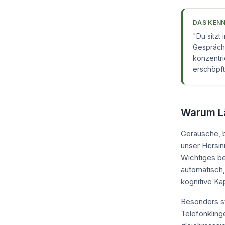
DAS KENN
"
Du sitzt
Gespräche
konzentri
erschöpft
Warum Lä
Geräusche, b
unser Hörsin
Wichtiges be
automatisch,
kognitive Kap
Besonders st
Telefonkling