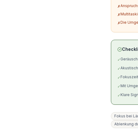
Anspruchs
✗
Multitask
✗
Die Umge
✗
Checkl
Geräuschq
✓
Akustisch
✓
Fokuszeit
✓
Mit Umge
✓
Klare Si
✓
Fokus bei L
Ablenkung d