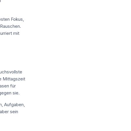
n
esten Fokus,
 Rauschen.
rriert mit
uchsvollste
e Mittagszeit
hasen für
gegen sie.
en, Aufgaben,
 aber sein