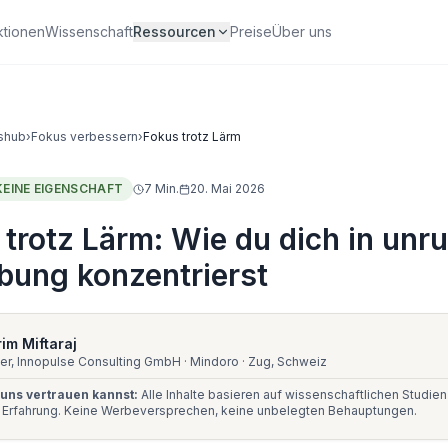
ktionen
Wissenschaft
Ressourcen
Preise
Über uns
shub
›
Fokus verbessern
›
Fokus trotz Lärm
KEINE EIGENSCHAFT
7
Min.
20. Mai 2026
trotz Lärm: Wie du dich in unr
ung konzentrierst
im Miftaraj
er, Innopulse Consulting GmbH · Mindoro · Zug, Schweiz
uns vertrauen kannst:
Alle Inhalte basieren auf wissenschaftlichen Studie
r Erfahrung. Keine Werbeversprechen, keine unbelegten Behauptungen.