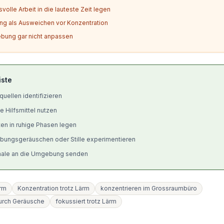
volle Arbeit in die lauteste Zeit legen
ing als Ausweichen vor Konzentration
bung gar nicht anpassen
iste
uellen identifizieren
e Hilfsmittel nutzen
en in ruhige Phasen legen
bungsgeräuschen oder Stille experimentieren
gnale an die Umgebung senden
ärm
Konzentration trotz Lärm
konzentrieren im Grossraumbüro
urch Geräusche
fokussiert trotz Lärm