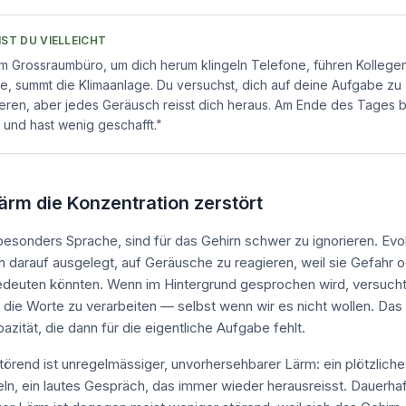
ST DU VIELLEICHT
 im Grossraumbüro, um dich herum klingeln Telefone, führen Kollege
, summt die Klimaanlage. Du versuchst, dich auf deine Aufgabe zu
eren, aber jedes Geräusch reisst dich heraus. Am Ende des Tages b
 und hast wenig geschafft.
"
rm die Konzentration zerstört
esonders Sprache, sind für das Gehirn schwer zu ignorieren. Evolu
n darauf ausgelegt, auf Geräusche zu reagieren, weil sie Gefahr 
deuten könnten. Wenn im Hintergrund gesprochen wird, versucht
 die Worte zu verarbeiten — selbst wenn wir es nicht wollen. Das
azität, die dann für die eigentliche Aufgabe fehlt.
örend ist unregelmässiger, unvorhersehbarer Lärm: ein plötzliche
eln, ein lautes Gespräch, das immer wieder herausreisst. Dauerhaf