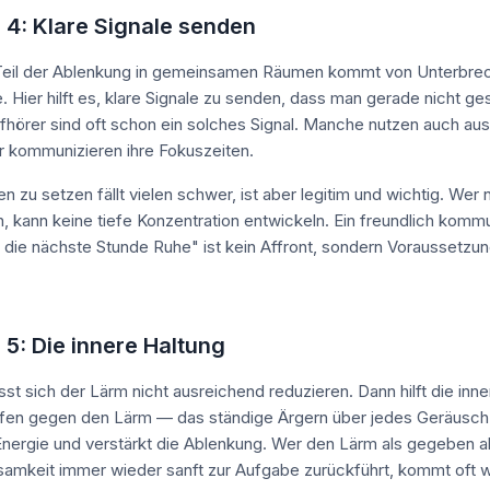
 4: Klare Signale senden
 Teil der Ablenkung in gemeinsamen Räumen kommt von Unterbr
. Hier hilft es, klare Signale zu senden, dass man gerade nicht g
hörer sind oft schon ein solches Signal. Manche nutzen auch aus
 kommunizieren ihre Fokuszeiten.
 zu setzen fällt vielen schwer, ist aber legitim und wichtig. Wer 
n, kann keine tiefe Konzentration entwickeln. Ein freundlich komm
 die nächste Stunde Ruhe" ist kein Affront, sondern Voraussetzun
 5: Die innere Haltung
st sich der Lärm nicht ausreichend reduzieren. Dann hilft die inne
en gegen den Lärm — das ständige Ärgern über jedes Geräusch
Energie und verstärkt die Ablenkung. Wer den Lärm als gegeben a
amkeit immer wieder sanft zur Aufgabe zurückführt, kommt oft we