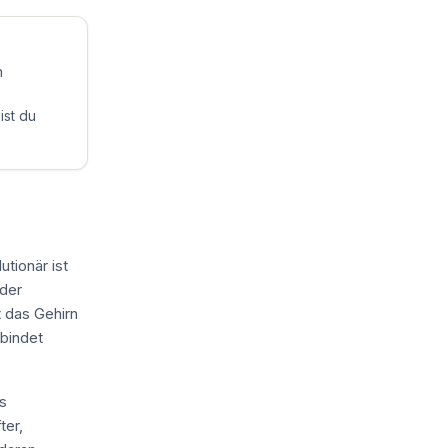
n
ist du
tionär ist
oder
 das Gehirn
 bindet
s
ter,