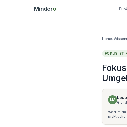
Mindor
o
Fun
Home
›
Wissen
FOKUS IST 
Fokus 
Umgeb
Leutr
LM
Gründ
Warum du 
praktische