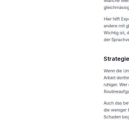
Manche Mensc
gleichmässi
Hier hilft E
andere mit 
Wichtig ist,
der Sprachver
Strategie
Wenn die Umg
Arbeit dorth
ruhiger. Wer 
Routineaufga
Auch das bew
die weniger 
Schaden beg