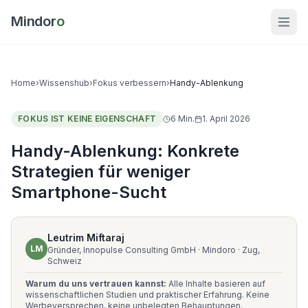
Mindor
o
Home
›
Wissenshub
›
Fokus verbessern
›
Handy-Ablenkung
FOKUS IST KEINE EIGENSCHAFT
6
Min.
1. April 2026
Handy-Ablenkung: Konkrete
Strategien für weniger
Smartphone-Sucht
Leutrim Miftaraj
LM
Gründer, Innopulse Consulting GmbH · Mindoro · Zug,
Schweiz
Warum du uns vertrauen kannst:
Alle Inhalte basieren auf
wissenschaftlichen Studien und praktischer Erfahrung. Keine
Werbeversprechen, keine unbelegten Behauptungen.