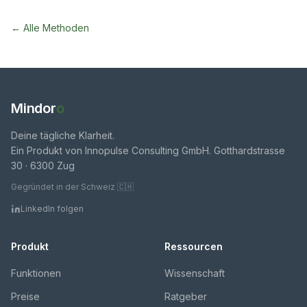
← Alle Methoden
Mindor
o
Deine tägliche Klarheit.
Ein Produkt von Innopulse Consulting GmbH. Gotthardstrasse
30 · 6300 Zug
Gegründet in der Schweiz 🇨🇭
LinkedIn folgen
Produkt
Ressourcen
Funktionen
Wissenschaft
Preise
Ratgeber