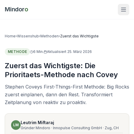
Mindor
o
Home
›
Wissenshub
›
Methoden
›
Zuerst das Wichtigste
METHODE
6
Min.
Aktualisiert
25. März 2026
Zuerst das Wichtigste: Die
Prioritaets-Methode nach Covey
Stephen Coveys First-Things-First Methode: Big Rocks
zuerst einplanen, dann den Rest. Transformiert
Zeitplanung von reaktiv zu proaktiv.
Leutrim Miftaraj
LM
Gründer Mindoro · Innopulse Consulting GmbH · Zug, CH