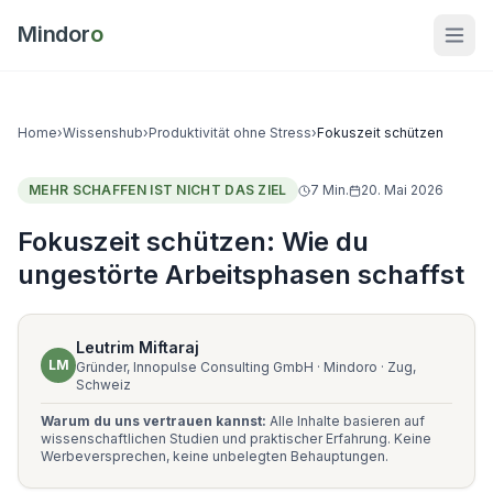
Mindor
o
Home
›
Wissenshub
›
Produktivität ohne Stress
›
Fokuszeit schützen
MEHR SCHAFFEN IST NICHT DAS ZIEL
7
Min.
20. Mai 2026
Fokuszeit schützen: Wie du
ungestörte Arbeitsphasen schaffst
Leutrim Miftaraj
LM
Gründer, Innopulse Consulting GmbH · Mindoro · Zug,
Schweiz
Warum du uns vertrauen kannst:
Alle Inhalte basieren auf
wissenschaftlichen Studien und praktischer Erfahrung. Keine
Werbeversprechen, keine unbelegten Behauptungen.