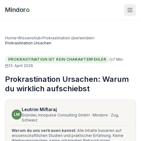
Mindor
o
Home
›
Wissenshub
›
Prokrastination überwinden
›
Prokrastination Ursachen
PROKRASTINATION IST KEIN CHARAKTERFEHLER
7
Min.
13. April 2026
Prokrastination Ursachen: Warum
du wirklich aufschiebst
Leutrim Miftaraj
LM
Gründer, Innopulse Consulting GmbH · Mindoro · Zug,
Schweiz
Warum du uns vertrauen kannst:
Alle Inhalte basieren auf
wissenschaftlichen Studien und praktischer Erfahrung. Keine
Werbeversprechen, keine unbelegten Behauptungen.