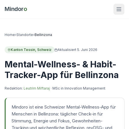
Mindor
o
Home
›
Standorte
›
Bellinzona
Kanton Tessin
,
Schweiz
Aktualisiert
5. Juni 2026
Mental-Wellness- & Habit-
Tracker-App für Bellinzona
Redaktion:
Leutrim Miftaraj
·
MSc in Innovation Management
Mindoro ist eine Schweizer Mental-Wellness-App für
Menschen in Bellinzona: täglicher Check-in für
Stimmung, Energie und Fokus, Gewohnheiten-
Tracking und wöchentliche Reflexion. revDSG- und