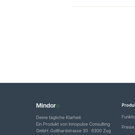
Mindor
o
Produ
Funkti
Deine tägliche Klarheit.
Ein Produkt von Innopulse Consulting
Preise
GmbH. Gotthardstrasse 30 · 6300 Zug