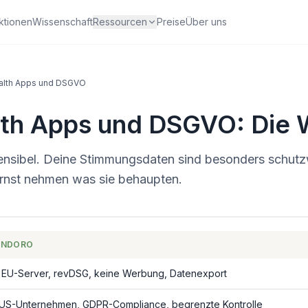
ktionen
Wissenschaft
Ressourcen
Preise
Über uns
alth Apps und DSGVO
lth Apps und DSGVO: Die 
ensibel. Deine Stimmungsdaten sind besonders schutzw
ernst nehmen was sie behaupten.
INDORO
 EU-Server, revDSG, keine Werbung, Datenexport
 US-Unternehmen, GDPR-Compliance, begrenzte Kontrolle