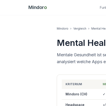
Mindor
o
Fun
Mindoro
›
Vergleich
›
Mental He
Mental Hea
Mentale Gesundheit ist s
analysiert welche Apps 
KRITERIUM
M
Mindoro (CH)
✓
Headspace
◑