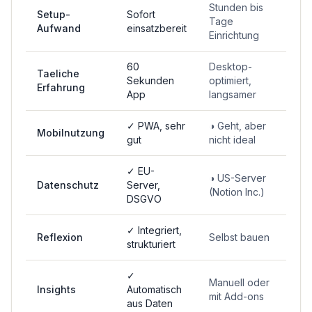
Stunden bis
Setup-
Sofort
Tage
Aufwand
einsatzbereit
Einrichtung
60
Desktop-
Taeliche
Sekunden
optimiert,
Erfahrung
App
langsamer
✓ PWA, sehr
◑ Geht, aber
Mobilnutzung
gut
nicht ideal
✓ EU-
◑ US-Server
Datenschutz
Server,
(Notion Inc.)
DSGVO
✓ Integriert,
Reflexion
Selbst bauen
strukturiert
✓
Manuell oder
Insights
Automatisch
mit Add-ons
aus Daten