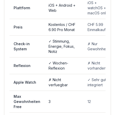
iOS +
iOS + Android +
Plattform
watchOS +
Web
macOS only
Kostenlos / CHF
CHF 5.99
Preis
6.90 Pro Monat
Einmalkauf
✓ Stimmung,
Check-in
✗ Nur
Energie, Fokus,
System
Gewohnheiten
Notiz
✓ Wochen-
✗ Nicht
Reflexion
Reflexion
vorhanden
✗ Nicht
✓ Sehr gut
Apple Watch
verfuegbar
integriert
Max
Gewohnheiten
3
12
Free