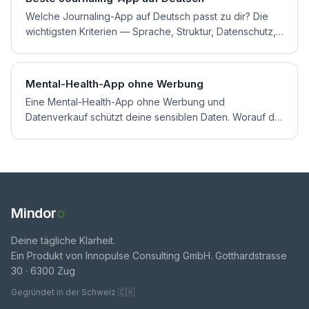
Welche Journaling-App auf Deutsch passt zu dir? Die
wichtigsten Kriterien — Sprache, Struktur, Datenschutz,
Hürde — fair erklärt, mit Optionen im Überblick.
Mental-Health-App ohne Werbung
Eine Mental-Health-App ohne Werbung und
Datenverkauf schützt deine sensiblen Daten. Worauf du
achten solltest und welche Modelle es gibt — fair
erklärt.
Mindor
o
Deine tägliche Klarheit.
Ein Produkt von Innopulse Consulting GmbH. Gotthardstrasse
30 · 6300 Zug
Gegründet in der Schweiz 🇨🇭