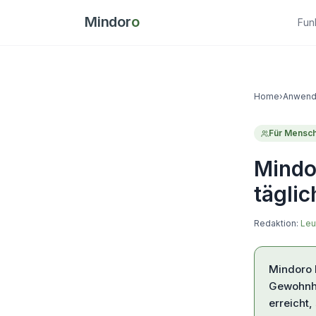
Mindor
o
Fun
Home
›
Anwend
Für
Mensch
Mindor
täglic
Redaktion:
Leu
Mindoro h
Gewohnhe
erreicht,