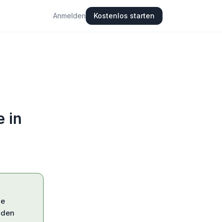
Anmelden
Kostenlos starten
e in
ze
 den