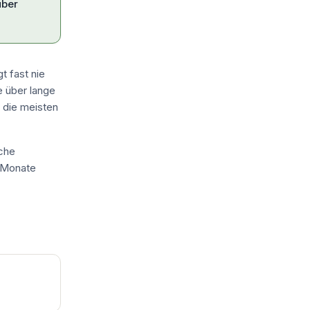
über
t fast nie
e über lange
n die meisten
iche
 Monate