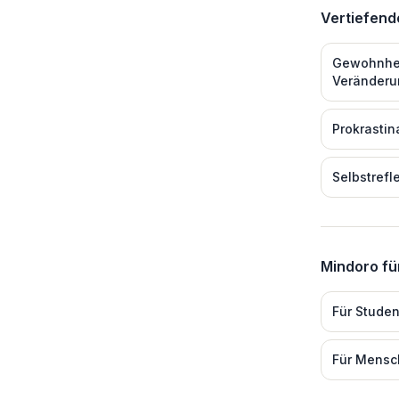
Vertiefen
Gewohnhei
Veränderu
Prokrastin
Selbstrefl
Mindoro fü
Für
Studen
Für
Mensc