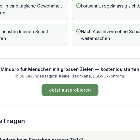
el in eine tägliche Gewohnheit
Fortschritt regelmässig sich
zen
nächsten kleinen Schritt
Nach Aussetzern ohne Schu
ren
weitermachen
Mindoro für
Menschen mit grossen Zielen
— kostenlos starten
In 60 Sekunden täglich. Keine Kreditkarte, DSGVO-konform.
Jetzt ausprobieren
e Fragen
 Mindoro beim Erreichen grosser Ziele?