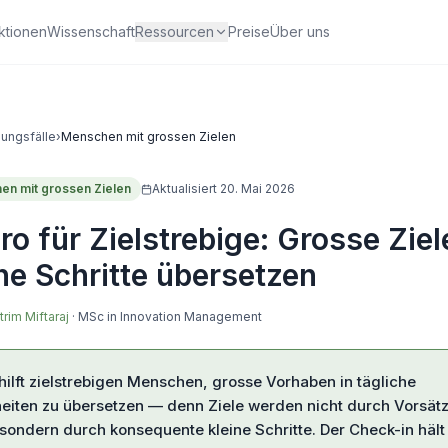
ktionen
Wissenschaft
Ressourcen
Preise
Über uns
ungsfälle
›
Menschen mit grossen Zielen
en mit grossen Zielen
Aktualisiert
20. Mai 2026
o für Zielstrebige: Grosse Ziel
he Schritte übersetzen
trim Miftaraj
·
MSc in Innovation Management
ilft zielstrebigen Menschen, grosse Vorhaben in tägliche
iten zu übersetzen — denn Ziele werden nicht durch Vorsät
 sondern durch konsequente kleine Schritte. Der Check-in hält