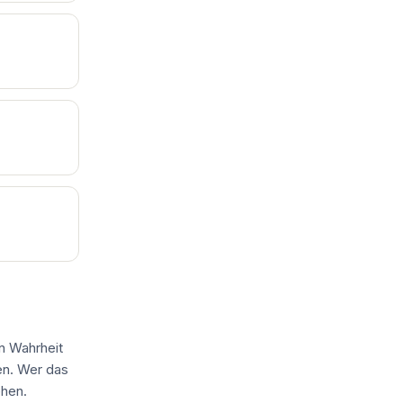
in Wahrheit
en. Wer das
ehen.