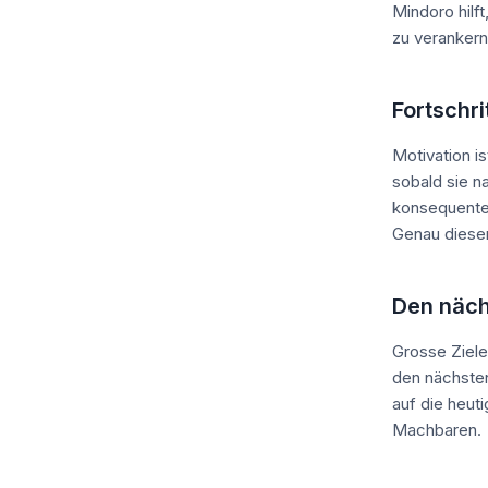
Mindoro hilf
zu verankern
Fortschri
Motivation is
sobald sie na
konsequenten
Genau diesen
Den nächs
Grosse Ziele
den nächsten
auf die heut
Machbaren.