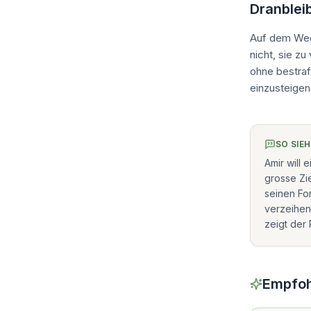
Dranblei
Auf dem Weg 
nicht, sie z
ohne bestraf
einzusteige
SO SIE
Amir will
grosse Zie
seinen For
verzeihen
zeigt der 
Empfoh