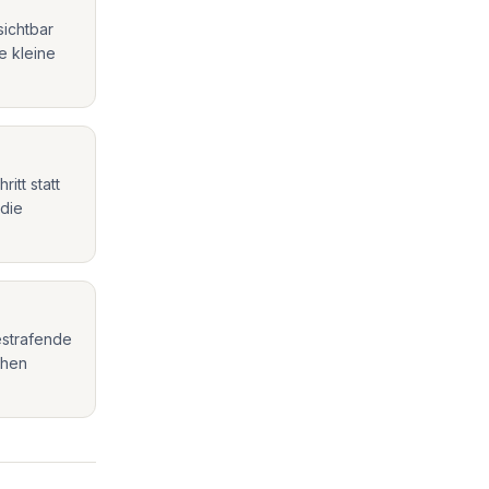
sichtbar
e kleine
itt statt
 die
estrafende
chen