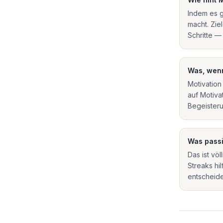
Indem es g
macht. Zie
Schritte —
Was, wenn
Motivation
auf Motiva
Begeisteru
Was passi
Das ist vö
Streaks hi
entscheide