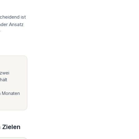
cheidend ist
nder Ansatz
r
 zwei
hält
h Monaten
 Zielen