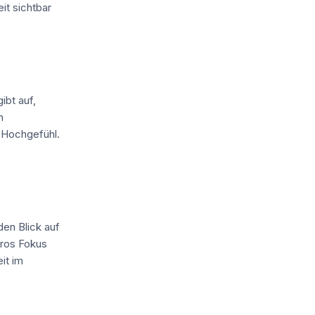
it sichtbar
ibt auf,
n
s Hochgefühl.
den Blick auf
oros Fokus
it im