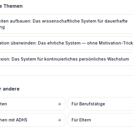
de Themen
ten aufbauen: Das wissenschaftliche System für dauerhafte
ng
ation überwinden: Das ehrliche System — ohne Motivation-Tric
exion: Das System für kontinuierliches persönliches Wachstum
r andere
ten
Für
Berufstätige
hen mit ADHS
Für
Eltern