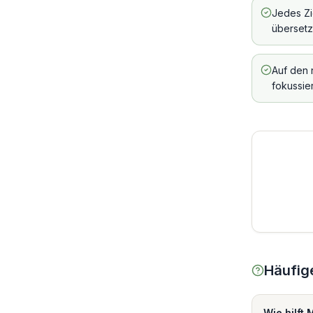
Jedes Zi
überset
Auf den 
fokussie
Häufig
Wie hilft