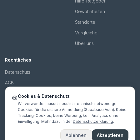
Hilfe-Ratgeber
Gewohnheiten
Standorte
Vergleiche
Über uns
Rechtliches
Datenschutz
AGB
Impressum
Cookies & Datenschutz
🍪
Kontakt
Wir verwenden ausschliesslich technisch notwendige
Cookies für die sichere Anmeldung (Supabase Auth). Keine
Tracking-Cookies, keine Werbung, kein Analytics ohne
Einwilligung. Mehr dazu in der
Datenschutzerklärung
.
© 2026 Innopulse Consulting GmbH. Alle Rechte vorbehalten.
Ablehnen
Akzeptieren
Nach DSGVO/DSG gestaltet · EU-Hosting · Made in 🇨🇭