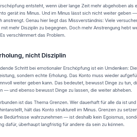
rschöpfung entsteht, wenn über lange Zeit mehr abgehoben als e
nto gerät ins Minus. Und im Minus lässt sich nicht weiter geben —
h anstrengt. Genau hier liegt das Missverständnis: Viele versuche
mit mehr Disziplin zu begegnen. Doch mehr Anstrengung hebt wei
 Es verschlimmert das Problem.
holung, nicht Disziplin
dende Schritt bei emotionaler Erschöpfung ist ein Umdenken: Die
eistung, sondern echte Erholung. Das Konto muss wieder aufgefül
nnvoll weiter geben kann. Das bedeutet, bewusst Dinge zu tun, d
n — und ebenso bewusst Dinge zu lassen, die weiter abheben.
rbunden ist das Thema Grenzen. Wer dauerhaft für alle da ist und
hintanstellt, hält das Konto strukturell im Minus. Grenzen zu setz
ne Bedürfnisse wahrzunehmen — ist deshalb kein Egoismus, sond
g dafür, überhaupt langfristig für andere da sein zu können.