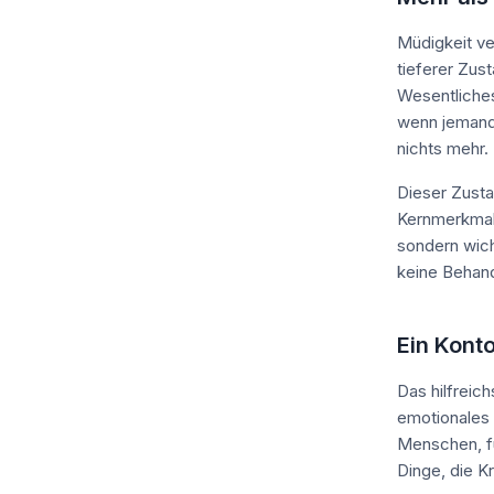
Müdigkeit ve
tieferer Zus
Wesentliches
wenn jemand
nichts mehr.
Dieser Zusta
Kernmerkmale
sondern wich
keine Behan
Ein Kont
Das hilfreic
emotionales 
Menschen, fü
Dinge, die K