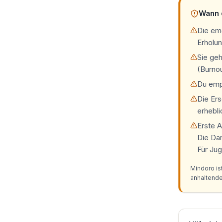
Wann d
Die em
Erholun
Sie geh
(Burno
Du emp
Die Er
erhebli
Erste A
Die Da
Für Jug
Mindoro is
anhaltend