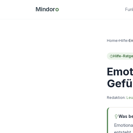
Mindor
o
Fun
Home
›
Hilfe
›
Em
Hilfe-Ratg
Emot
Gefü
Redaktion:
Leu
Was be
Emotional
entsteht,