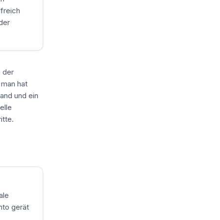
lfreich
der
e der
 man hat
and und ein
elle
itte.
ale
nto gerät