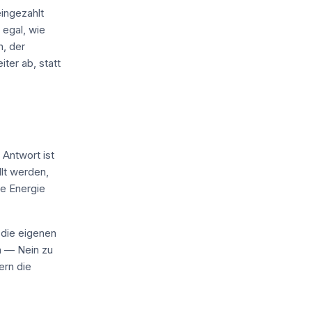
ingezahlt
 egal, wie
n, der
ter ab, statt
 Antwort ist
lt werden,
ie Energie
 die eigenen
en — Nein zu
ern die