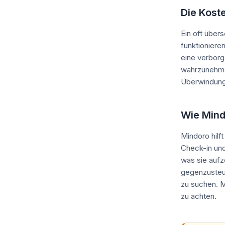
Die Kost
Ein oft über
funktioniere
eine verborg
wahrzunehmen
Überwindung,
Wie Mind
Mindoro hilf
Check-in und
was sie aufze
gegenzusteue
zu suchen. M
zu achten.