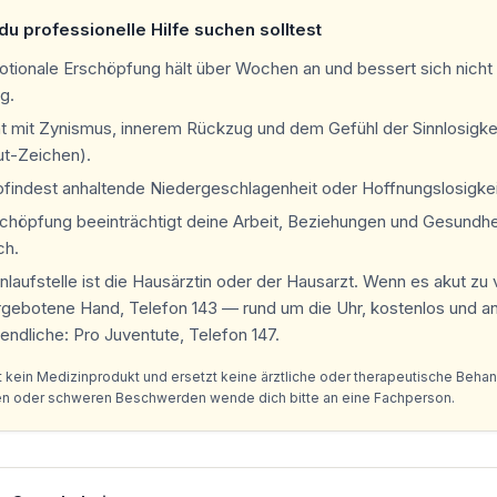
u professionelle Hilfe suchen solltest
otionale Erschöpfung hält über Wochen an und bessert sich nicht
g.
t mit Zynismus, innerem Rückzug und dem Gefühl der Sinnlosigkei
ut-Zeichen).
findest anhaltende Niedergeschlagenheit oder Hoffnungslosigkei
schöpfung beeinträchtigt deine Arbeit, Beziehungen und Gesundhe
ch.
nlaufstelle ist die Hausärztin oder der Hausarzt. Wenn es akut zu v
rgebotene Hand, Telefon 143 — rund um die Uhr, kostenlos und 
endliche: Pro Juventute, Telefon 147.
t kein Medizinprodukt und ersetzt keine ärztliche oder therapeutische Behan
en oder schweren Beschwerden wende dich bitte an eine Fachperson.