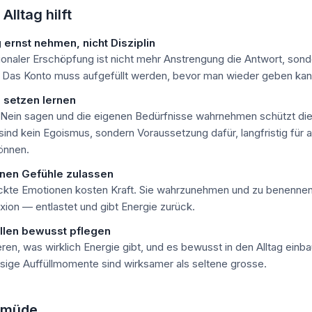
Alltag hilft
 ernst nehmen, nicht Disziplin
ionaler Erschöpfung ist nicht mehr Anstrengung die Antwort, son
. Das Konto muss aufgefüllt werden, bevor man wieder geben kan
 setzen lernen
Nein sagen und die eigenen Bedürfnisse wahrnehmen schützt di
ind kein Egoismus, sondern Voraussetzung dafür, langfristig für 
önnen.
enen Gefühle zulassen
ckte Emotionen kosten Kraft. Sie wahrzunehmen und zu benennen
xion — entlastet und gibt Energie zurück.
llen bewusst pflegen
ieren, was wirklich Energie gibt, und es bewusst in den Alltag einba
sige Auffüllmomente sind wirksamer als seltene grosse.
 müde