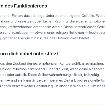
en des Funktionierens
sehener Faktor: das ständige Unterdrücken eigener Gefühle. Wer
n muss und keine Zeit oder keinen Raum für die eigenen Emotionen 
ene, kräftezehrende emotionale Arbeit. Diese unterdrückten Gefü
 und zuzulassen — etwa in einer ruhigen Reflexion — kostet zu
 gibt aber Energie zurück, die das Unterdrücken bindet.
oro dich dabei unterstützt
t dir, den Zustand deines emotionalen Kontos sichtbar zu machen. 
 in der Reflexion erkennst du über die Zeit, wann deine Reserven
hrt oder auffüllt. Diese Selbstwahrnehmung hilft dir, frühzeitig
rn — und sie kann dir zeigen, wenn es Zeit ist, professionelle U
indoro ersetzt keine Behandlung, ist aber ein Werkzeug, um bess