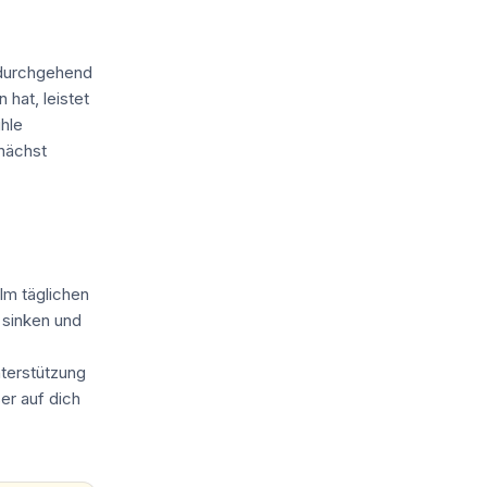
 durchgehend
hat, leistet
hle
nächst
Im täglichen
 sinken und
nterstützung
er auf dich