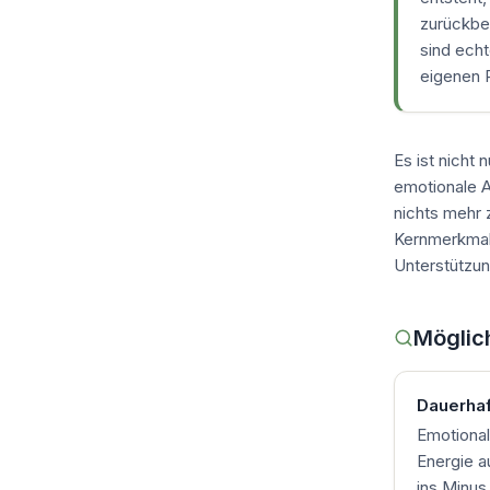
zurückbek
sind ech
eigenen R
Es ist nicht 
emotionale A
nichts mehr 
Kernmerkmal 
Unterstützun
Möglic
Dauerhaf
Emotional
Energie a
ins Minus