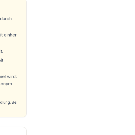
 durch
t einher
t.
it
iel wird:
anonym.
dlung. Bei