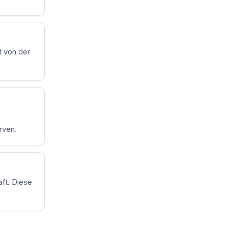
t von der
rven.
ft. Diese