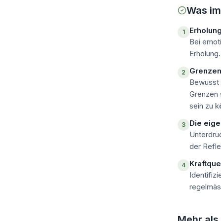
Was im 
Erholung
1
Bei emot
Erholung
Grenzen
2
Bewusst 
Grenzen s
sein zu k
Die eig
3
Unterdrü
der Refle
Kraftque
4
Identifiz
regelmäs
Mehr als