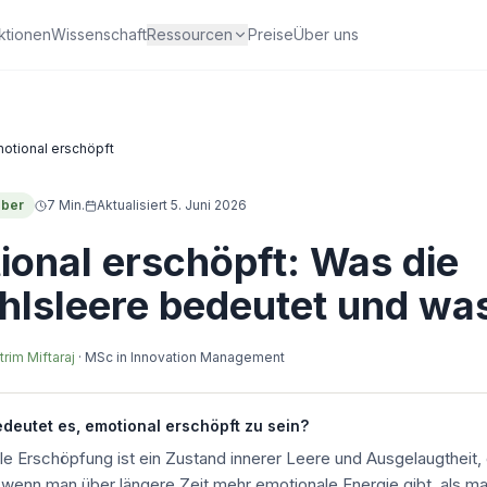
ktionen
Wissenschaft
Ressourcen
Preise
Über uns
otional erschöpft
eber
7
Min.
Aktualisiert
5. Juni 2026
ional erschöpft: Was die
hlsleere bedeutet und was 
trim Miftaraj
·
MSc in Innovation Management
deutet es, emotional erschöpft zu sein?
e Erschöpfung ist ein Zustand innerer Leere und Ausgelaugtheit,
 wenn man über längere Zeit mehr emotionale Energie gibt, als m