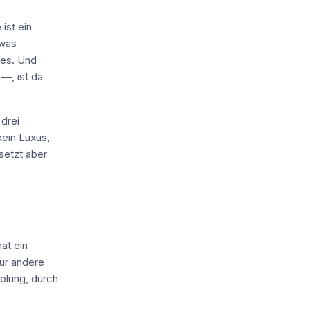
ist ein
twas
les. Und
—, ist da
 drei
kein Luxus,
setzt aber
at ein
für andere
olung, durch