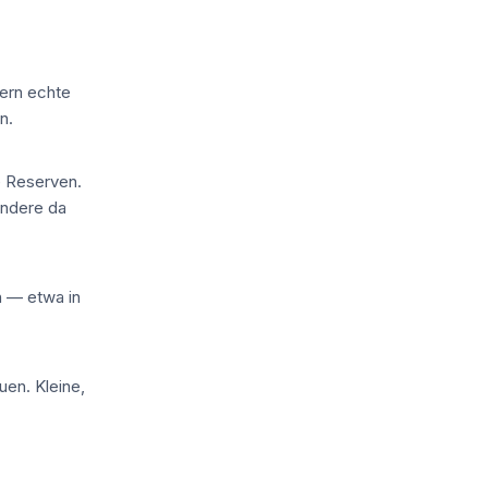
dern echte
n.
e Reserven.
andere da
 — etwa in
uen. Kleine,