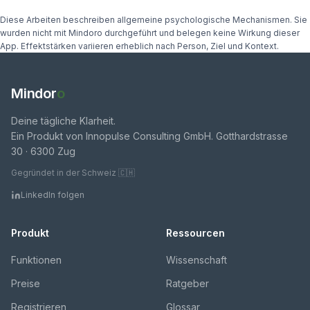
Diese Arbeiten beschreiben allgemeine psychologische Mechanismen. Sie
wurden nicht mit Mindoro durchgeführt und belegen keine Wirkung dieser
App. Effektstärken variieren erheblich nach Person, Ziel und Kontext.
Mindor
o
Deine tägliche Klarheit.
Ein Produkt von Innopulse Consulting GmbH. Gotthardstrasse
30 · 6300 Zug
Gegründet in der Schweiz 🇨🇭
LinkedIn folgen
Produkt
Ressourcen
Funktionen
Wissenschaft
Preise
Ratgeber
Registrieren
Glossar