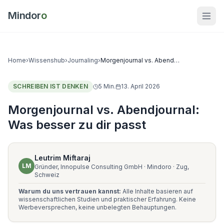
Mindor
o
Home
›
Wissenshub
›
Journaling
›
Morgenjournal vs. Abendjournal
SCHREIBEN IST DENKEN
5
Min.
13. April 2026
Morgenjournal vs. Abendjournal:
Was besser zu dir passt
Leutrim Miftaraj
LM
Gründer, Innopulse Consulting GmbH · Mindoro · Zug,
Schweiz
Warum du uns vertrauen kannst:
Alle Inhalte basieren auf
wissenschaftlichen Studien und praktischer Erfahrung. Keine
Werbeversprechen, keine unbelegten Behauptungen.