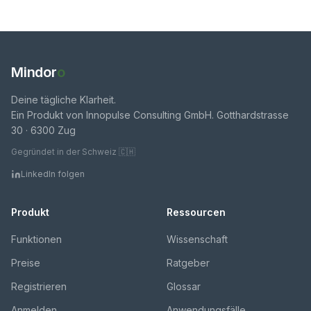
Mindor
o
Deine tägliche Klarheit.
Ein Produkt von Innopulse Consulting GmbH. Gotthardstrasse
30 · 6300 Zug
Gegründet in der Schweiz 🇨🇭
LinkedIn folgen
Produkt
Ressourcen
Funktionen
Wissenschaft
Preise
Ratgeber
Registrieren
Glossar
Anmelden
Anwendungsfälle