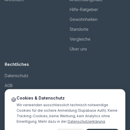
Hilfe-Ratgeber
Gewohnheiten
Standorte
Vergleiche
Über uns
Rechtliches
Datenschutz
AGB
Impressum
Cookies & Datenschutz
🍪
Kontakt
Wir verwenden ausschliesslich technisch notwendige
Cookies für die sichere Anmeldung (Supabase Auth). Keine
Tracking-Cookies, keine Werbung, kein Analytics ohne
Einwilligung. Mehr dazu in der
Datenschutzerklärung
.
© 2026 Innopulse Consulting GmbH. Alle Rechte vorbehalten.