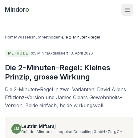
Mindor
o
Home
›
Wissenshub
›
Methoden
›
Die 2-Minuten-Regel
METHODE
5
Min.
Aktualisiert
13. April 2026
Die 2-Minuten-Regel: Kleines
Prinzip, grosse Wirkung
Die 2-Minuten-Regel in zwei Varianten: David Allens
Effizienz-Version und James Clears Gewohnheits-
Version. Beide einfach, beide wirkungsvoll.
Leutrim Miftaraj
LM
Gründer Mindoro · Innopulse Consulting GmbH · Zug, CH