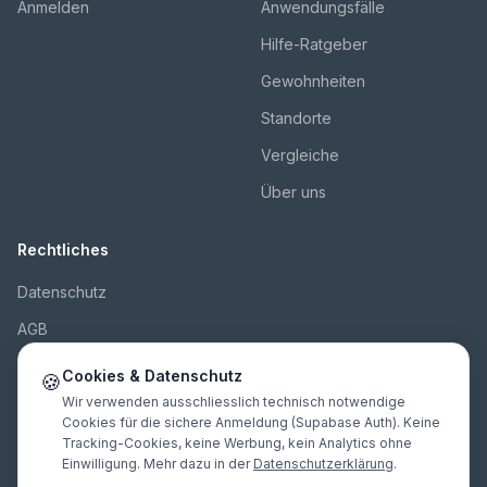
Anmelden
Anwendungsfälle
Hilfe-Ratgeber
Gewohnheiten
Standorte
Vergleiche
Über uns
Rechtliches
Datenschutz
AGB
Impressum
Cookies & Datenschutz
🍪
Kontakt
Wir verwenden ausschliesslich technisch notwendige
Cookies für die sichere Anmeldung (Supabase Auth). Keine
Tracking-Cookies, keine Werbung, kein Analytics ohne
Einwilligung. Mehr dazu in der
Datenschutzerklärung
.