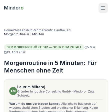
Mindor
o
Home
›
Wissenshub
›
Morgenroutine aufbauen
›
Morgenroutine in 5 Minuten
DER MORGEN GEHÖRT DIR — ODER DEM ZUFALL
5
Min.
13. April 2026
Morgenroutine in 5 Minuten: Für
Menschen ohne Zeit
Leutrim Miftaraj
LM
Gründer, Innopulse Consulting GmbH · Mindoro · Zug,
Schweiz
Warum du uns vertrauen kannst:
Alle Inhalte basieren auf
wissenschaftlichen Studien und praktischer Erfahrung. Keine
Werbeversprechen, keine unbelegten Behauptungen.