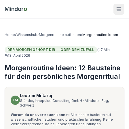
Mindor
o
Home
›
Wissenshub
›
Morgenroutine aufbauen
›
Morgenroutine Ideen
DER MORGEN GEHÖRT DIR — ODER DEM ZUFALL
7
Min.
13. April 2026
Morgenroutine Ideen: 12 Bausteine
für dein persönliches Morgenritual
Leutrim Miftaraj
LM
Gründer, Innopulse Consulting GmbH · Mindoro · Zug,
Schweiz
Warum du uns vertrauen kannst:
Alle Inhalte basieren auf
wissenschaftlichen Studien und praktischer Erfahrung. Keine
Werbeversprechen, keine unbelegten Behauptungen.