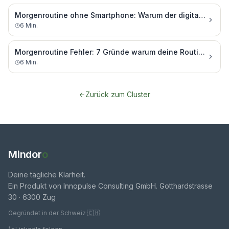
Morgenroutine ohne Smartphone: Warum der digitale Detox morgens alles ändert
6
Min.
Morgenroutine Fehler: 7 Gründe warum deine Routine immer wieder scheitert
6
Min.
Zurück zum Cluster
Mindor
o
Deine tägliche Klarheit.
Ein Produkt von Innopulse Consulting GmbH. Gotthardstrasse
30 · 6300 Zug
Gegründet in der Schweiz 🇨🇭