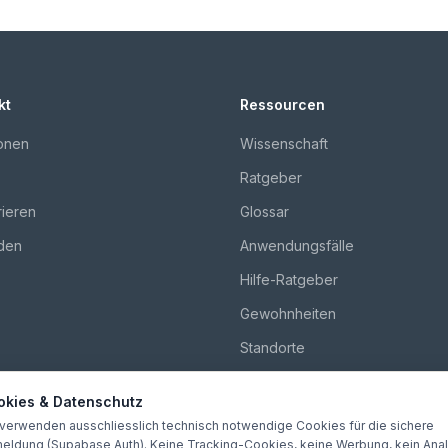
kt
Ressourcen
onen
Wissenschaft
Ratgeber
rieren
Glossar
den
Anwendungsfälle
Hilfe-Ratgeber
Gewohnheiten
Standorte
Vergleiche
okies & Datenschutz
Über uns
 verwenden ausschliesslich technisch notwendige Cookies für die sichere
eldung (Supabase Auth). Keine Tracking-Cookies, keine Werbung, kein Anal