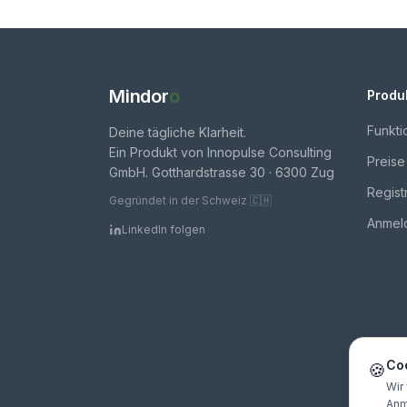
Mindor
o
Produ
Funkti
Deine tägliche Klarheit.
Ein Produkt von Innopulse Consulting
Preise
GmbH. Gotthardstrasse 30 · 6300 Zug
Regist
Gegründet in der Schweiz 🇨🇭
Anmel
LinkedIn folgen
Co
🍪
Wir
Anm