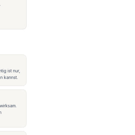
.
g ist nur,
n kannst.
wirksam.
n