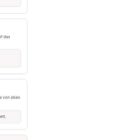
uf das
se von oben
ett.