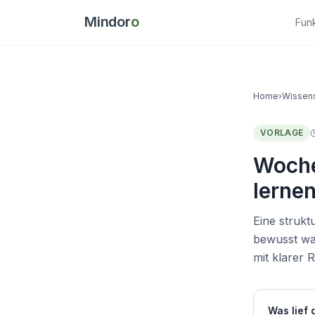
Mindor
o
Fun
Home
›
Wissen
VORLAGE
Woche
lerne
Eine strukt
bewusst wa
mit klarer 
Was lief