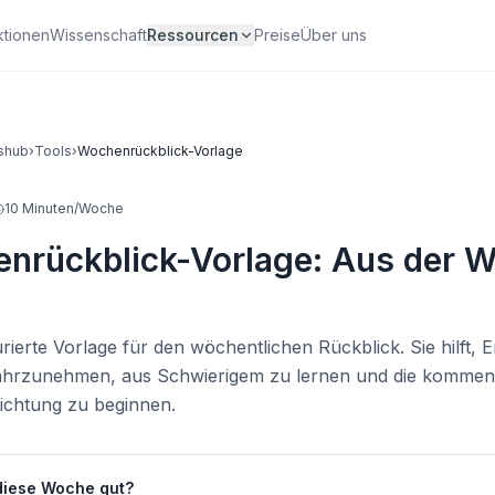
ktionen
Wissenschaft
Ressourcen
Preise
Über uns
shub
›
Tools
›
Wochenrückblick-Vorlage
10 Minuten/Woche
nrückblick-Vorlage: Aus der 
n
urierte Vorlage für den wöchentlichen Rückblick. Sie hilft, E
hrzunehmen, aus Schwierigem zu lernen und die komme
Richtung zu beginnen.
 diese Woche gut?