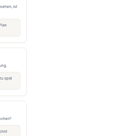
sehen, ist
Plan
ung.
zu spät
Wochen?
onst